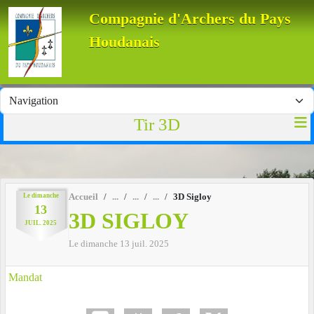
Panneau de gestion des cookies
Compagnie d'Archers du Pays
Houdanais
Tir 3D
Le
dimanche
Accueil
3D Sigloy
13
3D SIGLOY
JUIL.
2025
Le
dimanche
13
juil.
2025
Mandat