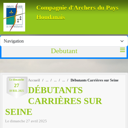
Panneau de gestion des cookies
Compagnie d'Archers du Pays
Houdanais
Debutant
Le
dimanche
Accueil
Débutants Carrières sur Seine
27
DÉBUTANTS
AVRIL
2025
CARRIÈRES SUR
SEINE
Le
dimanche
27
avril
2025