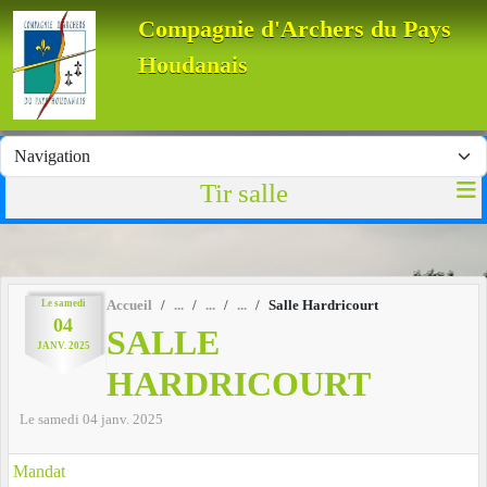
Panneau de gestion des cookies
Compagnie d'Archers du Pays
Houdanais
Tir salle
Le
samedi
Accueil
Salle Hardricourt
04
SALLE
JANV.
2025
HARDRICOURT
Le
samedi
04
janv.
2025
Mandat