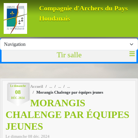
Panneau de gestion des cookies
Compagnie d'Archers du Pays
Houdanais
Tir salle
Le
dimanche
Accueil
08
Morangis Chalenge par équipes jeunes
DÉC.
2024
MORANGIS
CHALENGE PAR ÉQUIPES
JEUNES
Le
dimanche
08
déc.
2024