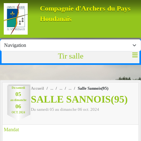
Panneau de gestion des cookies
Compagnie d'Archers du Pays
Houdanais
Tir salle
Du
samedi
Accueil
Salle Sannois(95)
05
SALLE SANNOIS(95)
au
dimanche
06
Du
samedi
05
au
dimanche
06
oct.
2024
OCT.
2024
Mandat