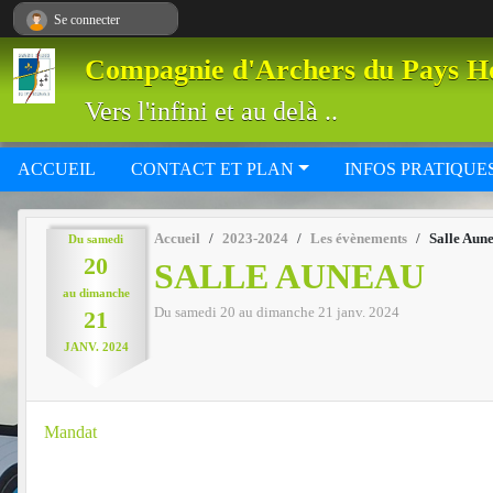
Panneau de gestion des cookies
Se connecter
Compagnie d'Archers du Pays H
Vers l'infini et au delà ..
ACCUEIL
CONTACT ET PLAN
INFOS PRATIQUE
Accueil
2023-2024
Les évènements
Salle Aun
Du
samedi
20
SALLE AUNEAU
au
dimanche
Du
samedi
20
au
dimanche
21
janv.
2024
21
JANV.
2024
Mandat