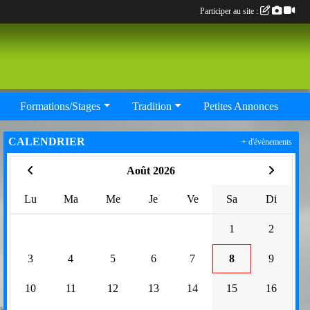
Participer au site :
Formations/Stages
Tradition
Petites Annonces
CALENDRIER
+ d'évènements
Août 2026
Lu
Ma
Me
Je
Ve
Sa
Di
1
2
3
4
5
6
7
8
9
10
11
12
13
14
15
16