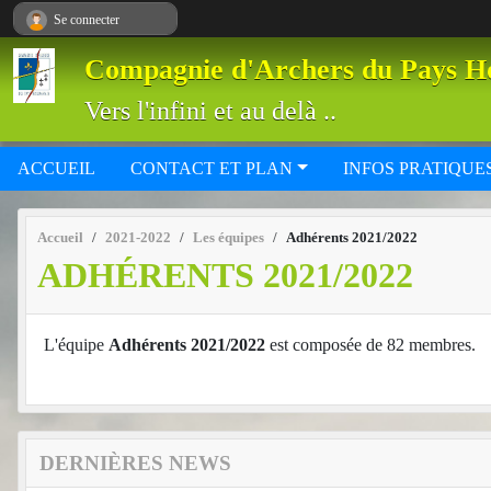
Panneau de gestion des cookies
Se connecter
Compagnie d'Archers du Pays H
Vers l'infini et au delà ..
ACCUEIL
CONTACT ET PLAN
INFOS PRATIQUE
Accueil
2021-2022
Les équipes
Adhérents 2021/2022
ADHÉRENTS 2021/2022
L'équipe
Adhérents 2021/2022
est composée de 82 membres.
DERNIÈRES NEWS