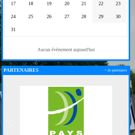
17
18
19
20
21
22
23
24
25
26
27
28
29
30
31
Aucun évènement aujourd'hui
PARTENAIRES
+ de partenaires
Précedent
Suivan